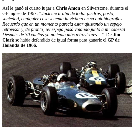
Así le ganó el cuarto lugar a
Chris Amon
en Silverstone, durante el
GP inglés de 1967.
“Jack me tiraba de todo: piedras, pasto,
suciedad, cualquier cosa -cuenta la víctima en su autobiografía-
Recuerdo que en un momento parecía estar ajustando un espejo
retrovisor y, de pronto, ¡el espejo pasó volando junto a mi cabeza!
Después de 30 vueltas ya no tenía más retrovisores…”
. De
Jim
Clark
se había defendido de igual forma para ganarle el
GP de
Holanda de 1966
.