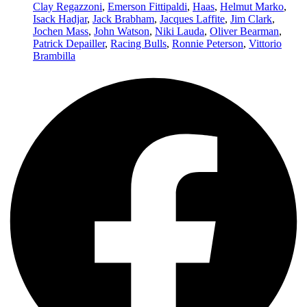
Clay Regazzoni
,
Emerson Fittipaldi
,
Haas
,
Helmut Marko
,
Isack Hadjar
,
Jack Brabham
,
Jacques Laffite
,
Jim Clark
,
Jochen Mass
,
John Watson
,
Niki Lauda
,
Oliver Bearman
,
Patrick Depailler
,
Racing Bulls
,
Ronnie Peterson
,
Vittorio
Brambilla