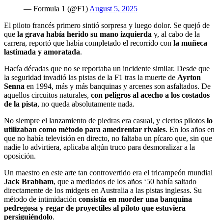
— Formula 1 (@F1)
August 5, 2025
El piloto francés primero sintió sorpresa y luego dolor. Se quejó de
que
la grava había herido su mano izquierda
y, al cabo de la
carrera, reportó que había completado el recorrido con
la muñeca
lastimada y amoratada
.
Hacía décadas que no se reportaba un incidente similar. Desde que
la seguridad invadió las pistas de la F1 tras la muerte de
Ayrton
Senna
en 1994, más y más banquinas y arcenes son asfaltados. De
aquellos circuitos naturales,
con peligros al acecho a los costados
de la pista
, no queda absolutamente nada.
No siempre el lanzamiento de piedras era casual, y ciertos pilotos
lo
utilizaban como método para amedrentar rivales
. En los años en
que no había televisión en directo, no faltaba un pícaro que, sin que
nadie lo advirtiera, aplicaba algún truco para desmoralizar a la
oposición.
Un maestro en este arte tan controvertido era el tricampeón mundial
Jack Brabham
, que a mediados de los años ‘50 había saltado
directamente de los midgets en Australia a las pistas inglesas. Su
método de intimidación
consistía en morder una banquina
pedregosa y regar de proyectiles al piloto que estuviera
persiguiéndolo
.