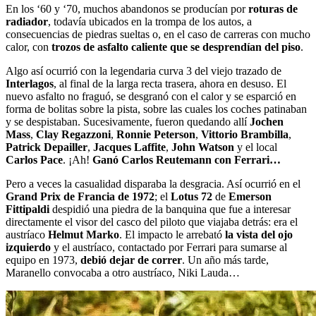
En los ‘60 y ‘70, muchos abandonos se producían por
roturas de
radiador
, todavía ubicados en la trompa de los autos, a
consecuencias de piedras sueltas o, en el caso de carreras con mucho
calor, con
trozos de asfalto caliente que se desprendían del piso
.
Algo así ocurrió con la legendaria curva 3 del viejo trazado de
Interlagos
, al final de la larga recta trasera, ahora en desuso. El
nuevo asfalto no fraguó, se desgranó con el calor y se esparció en
forma de bolitas sobre la pista, sobre las cuales los coches patinaban
y se despistaban. Sucesivamente, fueron quedando allí
Jochen
Mass
,
Clay Regazzoni
,
Ronnie Peterson
,
Vittorio Brambilla
,
Patrick Depailler
,
Jacques Laffite
,
John Watson
y el local
Carlos Pace
. ¡Ah!
Ganó Carlos Reutemann con Ferrari…
Pero a veces la casualidad disparaba la desgracia. Así ocurrió en el
Grand Prix de Francia de 1972
; el
Lotus 72
de
Emerson
Fittipaldi
despidió una piedra de la banquina que fue a interesar
directamente el visor del casco del piloto que viajaba detrás: era el
austríaco
Helmut Marko
. El impacto le arrebató
la vista del ojo
izquierdo
y el austríaco, contactado por Ferrari para sumarse al
equipo en 1973,
debió dejar de correr
. Un año más tarde,
Maranello convocaba a otro austríaco, Niki Lauda…