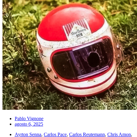
Pablo Vignone
agosto 6, 2025
Ayrton Senna
,
Carlos Pace
,
Carlos Reutemann
,
Chris Amon
,