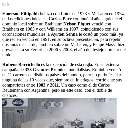
país.
Emerson Fittipaldi
lo hizo con Lotus en 1973 y McLaren en 1974,
en las ediciones iniciales,
Carlos Pace
continuó al año siguiente el
dominio local sobre un Brabham;
Nelson Piquet
venció con
Brabham en 1983 y con Williams en 1997, coincidiendo con sus
coronaciones mundiales; a
Ayrton Senna
le costó un poco más, ya
que recién venció en 1991, en su octava presentación, para repetir
dos años más tarde, también sobre un McLaren; y Felipe Massa hizo
prevalecer a su Ferrari en 2006 y 2008, el año del festejo efímero del
título.
Rubens Barrichello
es la excepción de esta regla. En su extensa
campaña de
323 Grandes Premios
mundialistas, Rubinho venció
en 11 carreras en distintos países del mundo, pero no pudo festejar
ninguna de las 19 veces que, siempre en Interlagos, corrió ante sus
compatriotas entre
1983
y
2011.
Un caso como el de Carlos
Reutemann con Argentina, pero en este caso, con el doble de
chances.