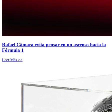
Rafael Câmara evita pensar en un ascenso hacia la
Fórmula 1
Leer Más >>