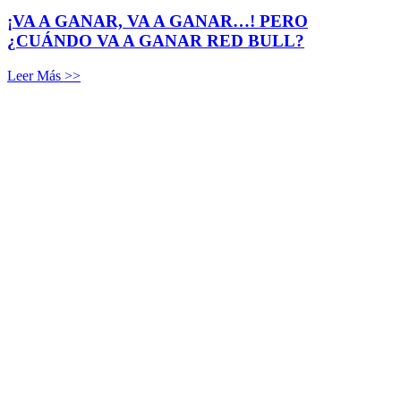
¡VA A GANAR, VA A GANAR…! PERO
¿CUÁNDO VA A GANAR RED BULL?
Leer Más >>