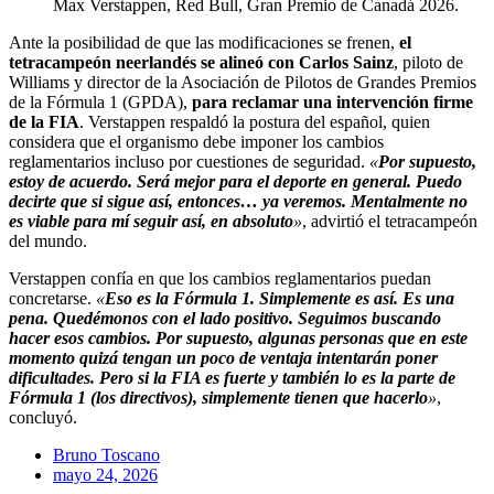
Max Verstappen, Red Bull, Gran Premio de Canadá 2026.
Ante la posibilidad de que las modificaciones se frenen,
el
tetracampeón neerlandés se alineó con Carlos Sainz
, piloto de
Williams y director de la Asociación de Pilotos de Grandes Premios
de la Fórmula 1 (GPDA),
para reclamar una intervención firme
de la FIA
. Verstappen respaldó la postura del español, quien
considera que el organismo debe imponer los cambios
reglamentarios incluso por cuestiones de seguridad.
«
Por supuesto,
estoy de acuerdo. Será mejor para el deporte en general. Puedo
decirte que si sigue así, entonces… ya veremos. Mentalmente no
es viable para mí seguir así, en absoluto
»
, advirtió el tetracampeón
del mundo.
Verstappen confía en que los cambios reglamentarios puedan
concretarse.
«
Eso es la Fórmula 1. Simplemente es así. Es una
pena. Quedémonos con el lado positivo. Seguimos buscando
hacer esos cambios. Por supuesto, algunas personas que en este
momento quizá tengan un poco de ventaja intentarán poner
dificultades. Pero si la FIA es fuerte y también lo es la parte de
Fórmula 1 (los directivos), simplemente tienen que hacerlo
»
,
concluyó.
Bruno Toscano
mayo 24, 2026