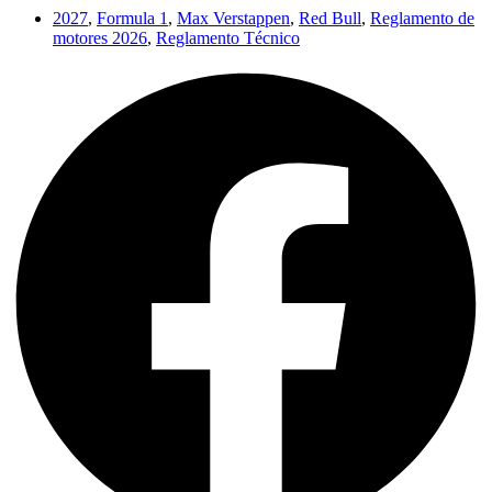
2027
,
Formula 1
,
Max Verstappen
,
Red Bull
,
Reglamento de
motores 2026
,
Reglamento Técnico