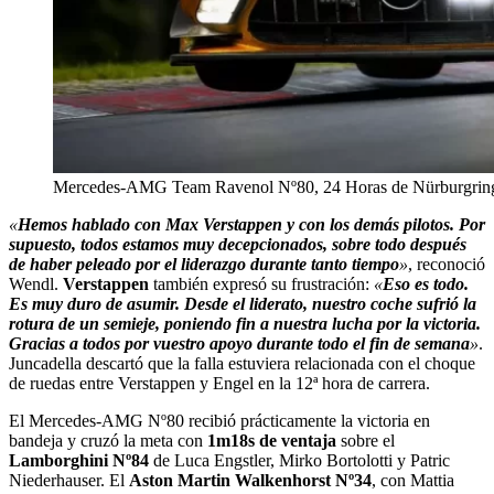
Mercedes-AMG Team Ravenol Nº80, 24 Horas de Nürburgrin
«
Hemos hablado con Max Verstappen y con los demás pilotos. Por
supuesto, todos estamos muy decepcionados, sobre todo después
de haber peleado por el liderazgo durante tanto tiempo
»
, reconoció
Wendl.
Verstappen
también expresó su frustración:
«
Eso es todo.
Es muy duro de asumir. Desde el liderato, nuestro coche sufrió la
rotura de un semieje, poniendo fin a nuestra lucha por la victoria.
Gracias a todos por vuestro apoyo durante todo el fin de semana
»
.
Juncadella descartó que la falla estuviera relacionada con el choque
de ruedas entre Verstappen y Engel en la 12ª hora de carrera.
El Mercedes-AMG Nº80 recibió prácticamente la victoria en
bandeja y cruzó la meta con
1m18s
de ventaja
sobre el
Lamborghini Nº84
de Luca Engstler, Mirko Bortolotti y Patric
Niederhauser. El
Aston Martin Walkenhorst Nº34
, con Mattia