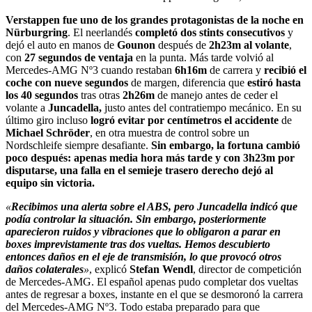
Verstappen fue uno de los grandes protagonistas de la noche en
Nürburgring
. El neerlandés
completó dos stints consecutivos
y
dejó el auto en manos de
Gounon
después de
2h23m al volante
,
con
27 segundos de ventaja
en la punta. Más tarde volvió al
Mercedes-AMG Nº3 cuando restaban
6h16m
de carrera y
recibió el
coche con nueve segundos
de margen, diferencia que
estiró hasta
los 40 segundos
tras otras
2h26m
de manejo antes de ceder el
volante a
Juncadella,
justo antes del contratiempo mecánico. En su
último giro incluso
logró evitar por centímetros el accidente
de
Michael Schröder
, en otra muestra de control sobre un
Nordschleife siempre desafiante.
Sin embargo, la fortuna cambió
poco después: apenas media hora más tarde y con 3h23m por
disputarse, una falla en el semieje trasero derecho dejó al
equipo sin victoria.
«
Recibimos una alerta sobre el ABS, pero Juncadella indicó que
podía controlar la situación. Sin embargo, posteriormente
aparecieron ruidos y vibraciones que lo obligaron a parar en
boxes imprevistamente tras dos vueltas. Hemos descubierto
entonces daños en el eje de transmisión, lo que provocó otros
daños colaterales
»
, explicó
Stefan Wendl
, director de competición
de Mercedes-AMG. El español apenas pudo completar dos vueltas
antes de regresar a boxes, instante en el que se desmoronó la carrera
del Mercedes-AMG Nº3. Todo estaba preparado para que