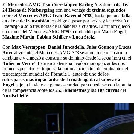
El
Mercedes-AMG Team Verstappen Racing Nº3
dominaba las
24 Horas de Nürburgring
con una ventaja de
treinta segundos
sobre el
Mercedes-AMG Team Ravenol Nº80
, hasta que una
falla
en el eje de transmisión
lo obligó a pasar por boxes y le arrebató el
liderazgo a solo tres horas de la bandera a cuadros. El triunfo quedó
en manos del Mercedes-AMG Nº80, conducido por
Maro Engel
,
Maxime Martin
,
Fabian Schiller
y
Luca Stolz
.
Con
Max Verstappen
,
Daniel Juncadella
,
Jules Gounon
y
Lucas
Auer
al volante, el Mercedes-AMG Nº3 se adueñó de una carrera
cambiante y empezó a construir su dominio desde la sexta hora en el
‘
Infierno Verde
’. La marca alemana llegó a monopolizar las dos
primeras posiciones, impulsada por una actuación determinante del
tetracampeón mundial de Fórmula 1, autor de uno de los
sobrepasos más impactantes de la madrugada al superar a
Engel
bajo la lluvia y en plena oscuridad para quedarse con la punta
de la competencia sobre los
25,3 kilómetros
y las
107 curvas
del
Nordschleife
.