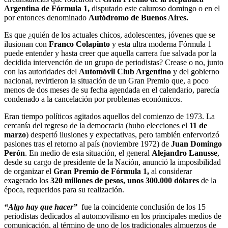
Argentina de Fórmula 1,
disputado este caluroso domingo o en el
por entonces denominado
Autódromo de Buenos Aires.
Es que ¿quién de los actuales chicos, adolescentes, jóvenes que se
ilusionan con
Franco Colapinto
y esta ultra moderna Fórmula 1
puede entender y hasta creer que aquella carrera fue salvada por la
decidida intervención de un grupo de periodistas? Crease o no, junto
con las autoridades del
Automóvil Club Argentino
y del gobierno
nacional, revirtieron la situación de un Gran Premio que, a poco
menos de dos meses de su fecha agendada en el calendario, parecía
condenado a la cancelación por problemas económicos.
Eran tiempo políticos agitados aquellos del comienzo de 1973. La
cercanía del regreso de la democracia (hubo elecciones el
11 de
marzo
) despertó ilusiones y expectativas, pero también enfervorizó
pasiones tras el retorno al país (noviembre 1972) de
Juan Domingo
Perón
. En medio de esta situación, el general
Alejandro Lanusse
,
desde su cargo de presidente de la Nación, anunció la imposibilidad
de organizar el
Gran Premio de Fórmula 1,
al considerar
exagerado los
320 millones de pesos, unos 300.000 dólares
de la
época, requeridos para su realización.
“Algo hay que hacer”
fue la coincidente conclusión de los 15
periodistas dedicados al automovilismo en los principales medios de
comunicación, al término de uno de los tradicionales almuerzos de