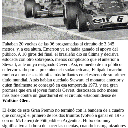
Faltaban 20 vueltas de las 96 programadas al circuito de 3.345
metros. y, a esa altura, Emerson ya se había ganado el apoyo del
público. A 10 giros del final, el brasileño dio su última y decisiva
estocada con otro sobrepaso, menos complicado que el anterior a
Stewart, ante un ya resignado Cevert. Así, en medio de un público
enfervorizado por la preeminencia sudamericana, Fittipaldi marchó
rumbo a uno de sus triunfos más brillantes en el estreno de su primer
título mundial. Atrás habían quedado Stewart, el monarca anterior y
quien finalmente se consagró en esa temporada 1973, y esa gran
promesa que era el joven francés Cevert, destrozada ocho meses
más tarde contra un guardarrail en el circuito estadounidense de
Watkins Glen.
El éxito de este Gran Premio no terminó con la bandera de a cuadro
que consagró el primero de los dos triunfos (volvió a ganar en 1975
con un McLaren) de Fittipaldi en Argentina. Hubo otro muy
significativo a la hora de hacer las cuentas, cuando los organizadores