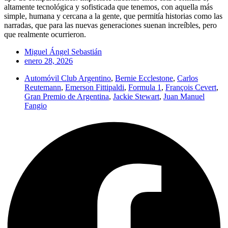
altamente tecnológica y sofisticada que tenemos, con aquella más
simple, humana y cercana a la gente, que permitía historias como las
narradas, que para las nuevas generaciones suenan increíbles, pero
que realmente ocurrieron.
Miguel Ángel Sebastián
enero 28, 2026
Automóvil Club Argentino
,
Bernie Ecclestone
,
Carlos
Reutemann
,
Emerson Fittipaldi
,
Formula 1
,
François Cevert
,
Gran Premio de Argentina
,
Jackie Stewart
,
Juan Manuel
Fangio