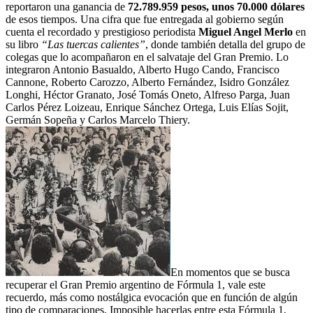
reportaron una ganancia de
72.789.959 pesos, unos 70.000 dólares
de esos tiempos. Una cifra que fue entregada al gobierno según
cuenta el recordado y prestigioso periodista
Miguel Angel Merlo
en
su libro
“Las tuercas calientes”
, donde también detalla del grupo de
colegas que lo acompañaron en el salvataje del Gran Premio. Lo
integraron Antonio Basualdo, Alberto Hugo Cando, Francisco
Cannone, Roberto Carozzo, Alberto Fernández, Isidro González
Longhi, Héctor Granato, José Tomás Oneto, Alfreso Parga, Juan
Carlos Pérez Loizeau, Enrique Sánchez Ortega, Luis Elías Sojit,
Germán Sopeña y Carlos Marcelo Thiery.
En momentos que se busca
recuperar el Gran Premio argentino de Fórmula 1, vale este
recuerdo, más como nostálgica evocación que en función de algún
tipo de comparaciones. Imposible hacerlas entre esta Fórmula 1,