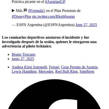
Práctica picante en el
#AustrianGP
.
▶️ Más 🏁
#Formula1
en el Plan Premium de
#DisneyPlus
pic.twitter.com/Blrob0somq
— ESPN Argentina (@ESPNArgentina)
June 27, 2025
Los comisarios deportivos anotaron el incidente y fue
investigado después de la sesión, quienes le otorgaron una
advertencia al piloto británico
.
Bruno Toscano
junio 27, 2025
Andrea Kimi Antonelli
,
Ferrari
,
Gran Premio de Austria
,
Lewis Hamilton
,
Mercedes
,
Red Bull Ring
,
Spielberg