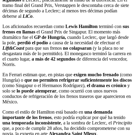
tramo final del Grand Prix, Verstappen le descontaba cerca de siete
décimas de segundo a Leclerc; al menos tres décimas podían
deberse al
LiCo
.
Los aficionados recuerdan como
Lewis Hamilton
terminó con
sus
frenos en llamas
el Grand Prix de Singapur. El momento más
dramático fue el
GP de Hungría,
cuando Leclerc, que largó desde
la pole,
perdió el podio
a causa de la necesidad de efectuar el
Lift&Coast
para que sus frenos
no colapsaran
(y la placa no se
desgastara más de lo permitido). El monegasco terminó la carrera en
el cuarto lugar,
a más de 42 segundos
de diferencia del vencedor,
Norris.
En Ferrari estiman que, en pistas que
exigen mucho frenado
(como
Hungría) o
que no permiten refrigerar suficientemente los discos
(como Singapur o el Hermanos Rodríguez),
el drama es crónico
y
solo se
lo puede atemperar
, como ocurrió con unos nuevos
conductos de refrigeración de los frenos traseros que aparecieron en
México.
Como el estilo de Hamilton está basado en
una demanda
importante de los frenos
, esto podría explicar por qué ha tenido
una temporada inconsistente
, a la sombra de Leclerc, el
Principito
que, a poco de cumplir 28 años, ha decidido comprometerse con su
novia, la experta en arte
Alexandra Saint Mleux
.