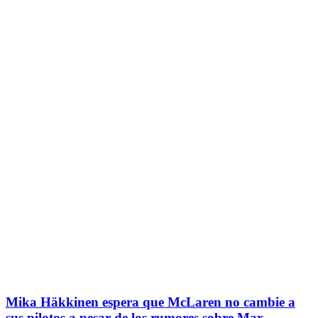
Mika Häkkinen espera que McLaren no cambie a
sus pilotos a pesar de los rumores sobre Max