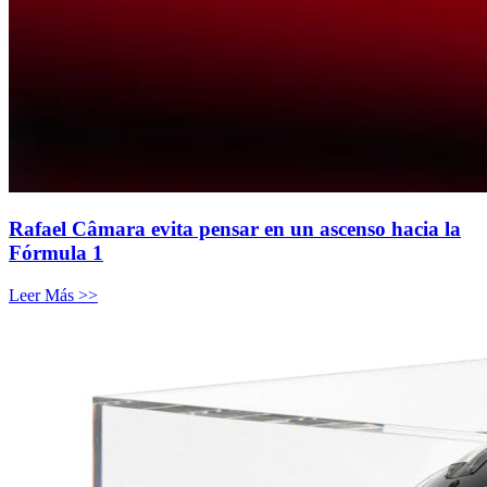
Rafael Câmara evita pensar en un ascenso hacia la
Fórmula 1
Leer Más >>