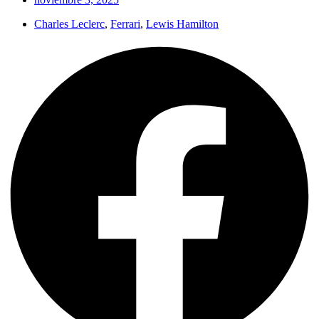
Charles Leclerc
,
Ferrari
,
Lewis Hamilton