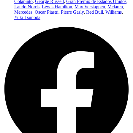
Colapinto
,
George Russell
,
Gran Premio de Estados Unidos
,
Lando Norris
,
Lewis Hamilton
,
Max Verstappen
,
Mclaren
,
Mercedes
,
Oscar Piastri
,
Pierre Gasly
,
Red Bull
,
Williams
,
Yuki Tsunoda