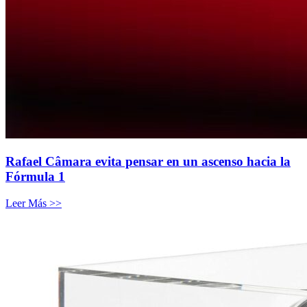
Rafael Câmara evita pensar en un ascenso hacia la
Fórmula 1
Leer Más >>