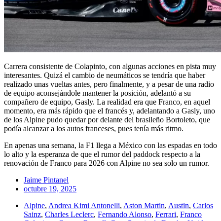
Carrera consistente de Colapinto, con algunas acciones en pista muy
interesantes. Quizá el cambio de neumáticos se tendría que haber
realizado unas vueltas antes, pero finalmente, y a pesar de una radio
de equipo aconsejándole mantener la posición, adelantó a su
compañero de equipo, Gasly. La realidad era que Franco, en aquel
momento, era más rápido que el francés y, adelantando a Gasly, uno
de los Alpine pudo quedar por delante del brasileño Bortoleto, que
podía alcanzar a los autos franceses, pues tenía más ritmo.
En apenas una semana, la F1 llega a México con las espadas en todo
lo alto y la esperanza de que el rumor del paddock respecto a la
renovación de Franco para 2026 con Alpine no sea solo un rumor.
Jaime Pintanel
octubre 19, 2025
Alpine
,
Andrea Kimi Antonelli
,
Aston Martin
,
Austin
,
Carlos
Sainz
,
Charles Leclerc
,
Fernando Alonso
,
Ferrari
,
Franco