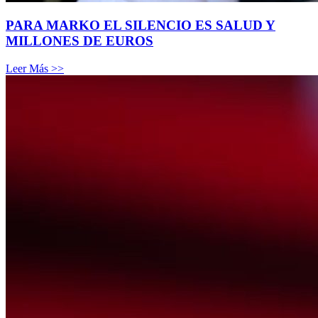
PARA MARKO EL SILENCIO ES SALUD Y
MILLONES DE EUROS
Leer Más >>