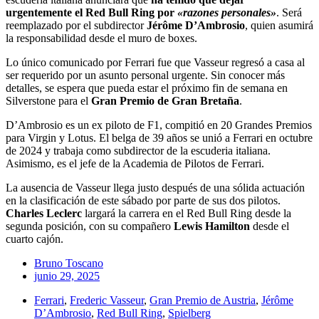
urgentemente el Red Bull Ring
por
«razones personales»
. Será
reemplazado por el subdirector
Jérôme D’Ambrosio
, quien asumirá
la responsabilidad desde el muro de boxes.
Lo único comunicado por Ferrari fue que Vasseur regresó a casa al
ser requerido por un asunto personal urgente. Sin conocer más
detalles, se espera que pueda estar el próximo fin de semana en
Silverstone para el
Gran Premio de Gran Bretaña
.
D’Ambrosio es un ex piloto de F1, compitió en 20 Grandes Premios
para Virgin y Lotus. El belga de 39 años se unió a Ferrari en octubre
de 2024 y trabaja como subdirector de la escuderia italiana.
Asimismo, es el jefe de la Academia de Pilotos de Ferrari.
La ausencia de Vasseur llega justo después de una sólida actuación
en la clasificación de este sábado por parte de sus dos pilotos.
Charles Leclerc
largará la carrera en el Red Bull Ring desde la
segunda posición, con su compañero
Lewis Hamilton
desde el
cuarto cajón.
Bruno Toscano
junio 29, 2025
Ferrari
,
Frederic Vasseur
,
Gran Premio de Austria
,
Jérôme
D’Ambrosio
,
Red Bull Ring
,
Spielberg