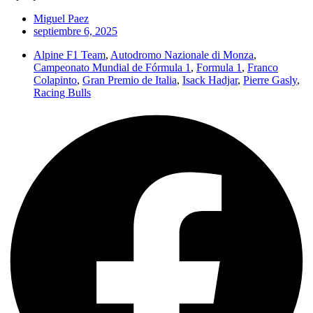
Miguel Paez
septiembre 6, 2025
Alpine F1 Team
,
Autodromo Nazionale di Monza
,
Campeonato Mundial de Fórmula 1
,
Formula 1
,
Franco
Colapinto
,
Gran Premio de Italia
,
Isack Hadjar
,
Pierre Gasly
,
Racing Bulls