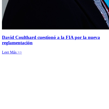
David Coulthard cuestionó a la FIA por la nueva
reglamentación
Leer Más >>