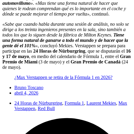
automovilismo
»
.
«Max tiene una forma natural de hacer que
quienes le rodean comprendan qué es lo importante en el coche y
dónde se puede mejorar el tiempo por vuelta»
, continuó.
«Sabe que cuando habla durante una sesión de análisis, no solo se
dirige a los treinta ingenieros presentes en la sala, sino también a
todos los que lo siguen desde la fábrica de Milton Keynes.
Tiene
una forma natural de ganarse a todo el mundo y de hacer que la
gente dé el 101%
»
, concluyó Mekies. Verstappen se prepara para
participar en las
24 Horas de Nürburgring
, que se disputarán el
16
y 17 de mayo
, en medio del calendario de Fórmula 1, entre el
Gran
Premio de Miami
(3 de mayo) y el
Gran Premio de Canadá
(24
de mayo).
¿Max Verstappen se retira de la Fórmula 1 en 2026?
Bruno Toscano
abril 4, 2026
24 Horas de Nürburgring
,
Formula 1
,
Laurent Mekies
,
Max
Verstappen
,
Red Bull