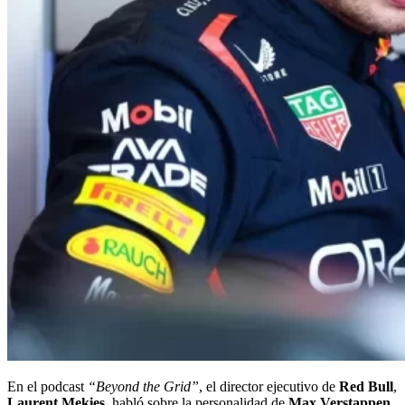
En el podcast
“Beyond the Grid”
, el director ejecutivo de
Red Bull
,
Laurent Mekies
, habló sobre la personalidad de
Max Verstappen