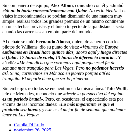
Su compañero de equipo,
Alex Albon
,
coincidió
con él y admitió:
«
Yo no lo haría consecutivamente con Qatar
. No es lo ideal»
. Los
viajes intercontinentales se podrían disminuir de una manera muy
simple: realizar todos los grandes premios de un mismo continente
en unas fechas previstas y el único trayecto de larga distancia sería
cuando las carreras sean en otra parte del mundo.
Al debate se unió
Fernando Alonso
, quien, de acuerdo con los
pilotos de Williams, dio su punto de vista:
«Venimos de Europa,
estábamos en Brasil hace quince días
, ahora aquí y
luego directos
a Qatar
:
17 horas de vuelo, 13 horas de diferencia horaria
»
. Y
añadió:
«Me han dicho que corremos aquí porque es el fin de
semana más tranquilo para Las Vegas. Pero
no podemos hacerlo
así
. Si no, correremos en Mónaco en febrero porque allí es
tranquilo. El deporte tiene que ser lo primero»
.
Sin embargo, no todos se encuentran en la misma línea.
Toto Wolff
,
jefe de Mercedes, reconoció que
«desde la perspectiva del equipo,
es un periodo brutal
»
. Pero, en ocasiones, el espectáculo está por
encima de las incomodidades:
«
Lo más importante es que el
producto sea bueno,
y este es el mejor fin de semana que podemos
tener en Las Vegas»
.
Camila Di Lullo
noviembre 26, 2025