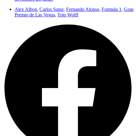
Alex Albon
,
Carlos Sainz
,
Fernando Alonso
,
Formula 1
,
Gran
Premio de Las Vegas
,
Toto Wolff