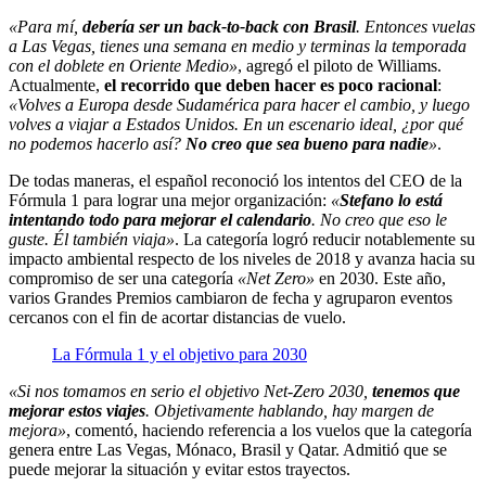
«Para mí,
debería ser un back-to-back con Brasil
. Entonces vuelas
a Las Vegas, tienes una semana en medio y terminas la temporada
con el doblete en Oriente Medio»
, agregó el piloto de Williams.
Actualmente,
el recorrido que deben hacer es poco racional
:
«Volves a Europa desde Sudamérica para hacer el cambio, y luego
volves a viajar a Estados Unidos. En un escenario ideal, ¿por qué
no podemos hacerlo así?
No creo que sea bueno para nadie
»
.
De todas maneras, el español reconoció los intentos del CEO de la
Fórmula 1 para lograr una mejor organización:
«
Stefano lo está
intentando todo para mejorar el calendario
. No creo que eso le
guste. Él también viaja»
. La categoría logró reducir notablemente su
impacto ambiental respecto de los niveles de 2018 y avanza hacia su
compromiso de ser una categoría
«Net Zero»
en 2030. Este año,
varios Grandes Premios cambiaron de fecha y agruparon eventos
cercanos con el fin de acortar distancias de vuelo.
La Fórmula 1 y el objetivo para 2030
«Si nos tomamos en serio el objetivo Net-Zero 2030,
tenemos que
mejorar estos viajes
. Objetivamente hablando, hay margen de
mejora»
, comentó, haciendo referencia a los vuelos que la categoría
genera entre Las Vegas, Mónaco, Brasil y Qatar. Admitió que se
puede mejorar la situación y evitar estos trayectos.