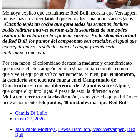
Montoya explicó que actualmente Red Bull necesita que Verstappen
piense más en la regularidad que en realizar maniobras arriesgadas.
«
Cuando tenés un coche que gana todas las semanas
,
incluso
podés retirarte una vez porque está la seguridad de que podés
aspirar a la victoria en la siguiente carrera
.
En la situación actual
de Red Bull, los puntos del campeonato son cruciales
, al igual que
conseguir buenos resultados para el equipo y mantenerlo
motivado»,
concluyó.
Por esta razón, el colombiano destaca la madurez y entendimiento
que mostró el tetracampeón en una situación tan compleja como la
que vive el equipo austríaco actualmente. Si bien,
por el momento,
la escudería se encuentra cuarta en el Campeonato de
Constructores
, con una
diferencia de 22 puntos sobre Alpine
,
que ocupa el quinto lugar. A pesar de esto, la diferencia con
McLaren
,
tercero en la clasificación
, es mayor: el equipo británico
tiene actualmente
106 puntos
,
49 unidades más que Red Bull
.
Camila Di Lullo
mayo 27, 2026
Juan Pablo Montoya
,
Lewis Hamilton
,
Max Verstappen
,
Red
Bull