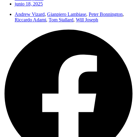
junio 18, 2025
Andrew Vizard
,
Gianpiero Lambiase
,
Peter Bonnington
,
Riccardo Adami
,
Tom Stallard
,
Will Joseph