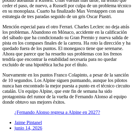
podido adelantar a Russell. Unas vueltas más tarde, ha tenido que
ceder el paso, de nuevo, a Russell por culpa de un problema técnico
en su monoplaza. Cuarto ha finalizado Max Verstappen con una
estrategia de tres paradas seguido de un gris Oscar Piastri.
Mención especial para el otro Ferrari. Charles Leclerc no deja atrás
los problemas. Abandono en Mónaco, accidente en la calificación
del sábado que ha condicionado su Gran Premio y nueva salida de
pista en los compases finales de la carrera. Ha roto la dirección y ha
quedado fuera de los puntos. El monegasco tiene que serenarse.
Ahora que parece que ha resuelto sus problemas con los frenos
tendría que encontrar la estabilidad necesaria para no quedar
excluido de una hipotética lucha por el título.
Nuevamente en los puntos Franco Colapinto, a pesar de la sanción
de 10 segundos. Los Alpine siguen puntuando, aunque
los pilotos
nunca han encontrado la mejor puesta a punto en el técnico circuito
catalán. Un equipo Alpine, que este fin de semana ha sido
protagonista del rumor de la vuelta de Fernando Alonso al equipo
donde obtuvo sus mejores éxitos.
¿Fernando Alonso regresa a Alpine en 2027?
Jaime Pintanel
junio 14, 2026