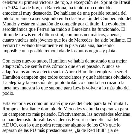
celebrar su primera victoria de rojo, a excepción del Sprint de Brasil
en 2024. La de hoy, en Barcelona, ha tenido un contenido
emocional muy destacado. De hablarse de una posible retirada del
piloto británico a ser segundo en la clasificación del Campeonato del
Mundo y estar en situación de competir por el título. La evolución
aerodinámica que Ferrari ha traído a Barcelona ha funcionado. El
ritmo de Lewis en el último stint, con unos neumáticos, apenas,
cuatro vueltas más jóvenes que los de Mercedes, ha sido brillante. El
Ferrari ha volado literalmente en la pista catalana, haciendo
imposible una posible remontada de los autos negros y plata.
Con estos nuevos autos, Hamilton ya había demostrado una mejor
adaptación. Se sentía más cómodo que en el pasado. Nunca se
adaptó a los autos a efecto suelo. Ahora Hamilton empieza a ser el
Hamilton campeón que todos conocíamos y que habíamos olvidado.
La alegría y la emoción del piloto británico cuando ha cruzado la
meta nos muestra lo que supone para Lewis volver a lo más alto del
podio.
Esta victoria es como un maná que cae del cielo para la Fórmula 1.
Rompe el insultante dominio de Mercedes y abre la esperanza para
un campeonato más peleado. Efectivamente, las novedades técnicas
se han demostrado válidas y además Ferrari se beneficiará del
ADUO, con lo que podrá recuperar algunos de los CVs que lo
separan de las PU más prestacionales, ¿la de Red Bull? ¿la de