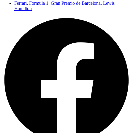
Ferrari
,
Formula 1
,
Gran Premio de Barcelona
,
Lewis
Hamilton