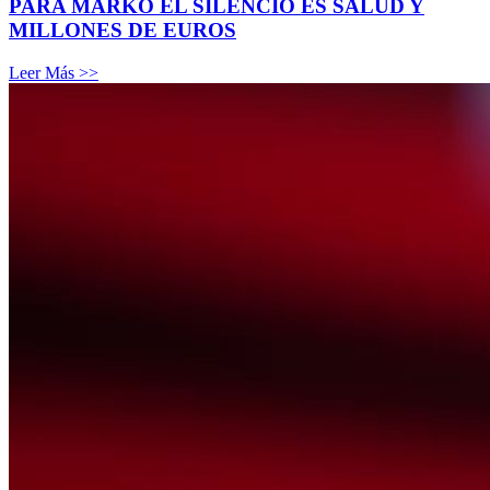
PARA MARKO EL SILENCIO ES SALUD Y
MILLONES DE EUROS
Leer Más >>