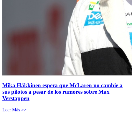
Mika Häkkinen espera que McLaren no cambie a
sus pilotos a pesar de los rumores sobre Max
Verstappen
Leer Más >>