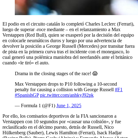
El podio en el circuito catalán lo completó Charles Leclerc (Ferrari),
luego de superar -roce mediante – en el relanzamiento a Max
Verstappen (Red Bull), quien se exasperó por la decisión del equipo
en colocarle neumáticos duros y luego por una advertencia de
devolver la posición a George Russell (Mercedes) por transitar fuera
de pista en la primera curva tras el incidente con el monegasco, lo
cual generó una polémica maniobra del neerlandés ante el británico
cuando «le tiró» el auto.
Drama in the closing stages of the race! 😱
Max Verstappen drops to P10 following a 10-second
penalty for causing a collision with George Russell
#F1
#SpanishGP
pic.twitter.com/anhkyJ92pk
— Formula 1 (@F1)
June 1, 2025
Por ello, los comisarios deportivos de la FIA sancionaron a
Verstappen con 10 segundos por «causar una colisión», y fue
reclasificado en el décimo puesto, detrás de Russell, Nico
Hülkenberg (Sauber), Lewis Hamilton (Ferrari), Isack Hadjar