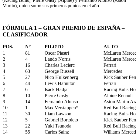
(Racing Bulls), Pierre Gasly (Alpine) y Fernando Alonso (Aston
Martin), quien sumó sus primeros puntos en el año.
FÓRMULA 1 – GRAN PREMIO DE ESPAÑA –
CLASIFICADOR
POS.
N°
PILOTO
AUTO
1
81
Oscar Piastri
McLaren Merce
2
4
Lando Norris
McLaren Merce
3
16
Charles Leclerc
Ferrari
4
63
George Russell
Mercedes
5
27
Nico Hulkenberg
Kick Sauber Ferr
6
44
Lewis Hamilton
Ferrari
7
6
Isack Hadjar
Racing Bulls H
8
10
Pierre Gasly
Alpine Renault
9
14
Fernando Alonso
Aston Martin A
10
1
Max Verstappen*
Red Bull Racin
11
30
Liam Lawson
Racing Bulls H
12
5
Gabriel Bortoleto
Kick Sauber Ferr
13
22
Yuki Tsunoda
Red Bull Racin
14
55
Carlos Sainz
Williams Merced