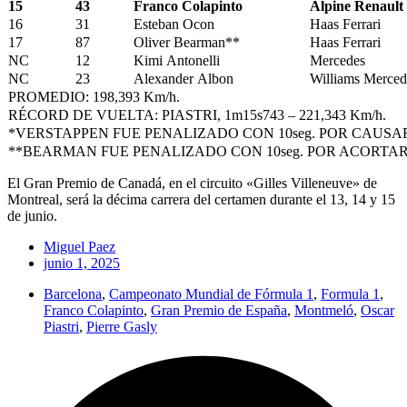
15
43
Franco Colapinto
Alpine Renault
16
31
Esteban Ocon
Haas Ferrari
17
87
Oliver Bearman**
Haas Ferrari
NC
12
Kimi Antonelli
Mercedes
NC
23
Alexander Albon
Williams Merced
PROMEDIO: 198,393 Km/h.
RÉCORD DE VUELTA: PIASTRI, 1m15s743 – 221,343 Km/h.
*VERSTAPPEN FUE PENALIZADO CON 10seg. POR CAUSA
**BEARMAN FUE PENALIZADO CON 10seg. POR ACORTA
El Gran Premio de Canadá, en el circuito «Gilles Villeneuve» de
Montreal, será la décima carrera del certamen durante el 13, 14 y 15
de junio.
Miguel Paez
junio 1, 2025
Barcelona
,
Campeonato Mundial de Fórmula 1
,
Formula 1
,
Franco Colapinto
,
Gran Premio de España
,
Montmeló
,
Oscar
Piastri
,
Pierre Gasly