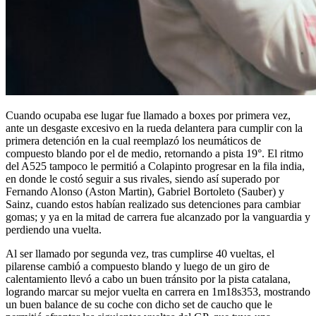
Cuando ocupaba ese lugar fue llamado a boxes por primera vez,
ante un desgaste excesivo en la rueda delantera para cumplir con la
primera detención en la cual reemplazó los neumáticos de
compuesto blando por el de medio, retornando a pista 19°. El ritmo
del A525 tampoco le permitió a Colapinto progresar en la fila india,
en donde le costó seguir a sus rivales, siendo así superado por
Fernando Alonso (Aston Martin), Gabriel Bortoleto (Sauber) y
Sainz, cuando estos habían realizado sus detenciones para cambiar
gomas; y ya en la mitad de carrera fue alcanzado por la vanguardia y
perdiendo una vuelta.
Al ser llamado por segunda vez, tras cumplirse 40 vueltas, el
pilarense cambió a compuesto blando y luego de un giro de
calentamiento llevó a cabo un buen tránsito por la pista catalana,
logrando marcar su mejor vuelta en carrera en 1m18s353, mostrando
un buen balance de su coche con dicho set de caucho que le