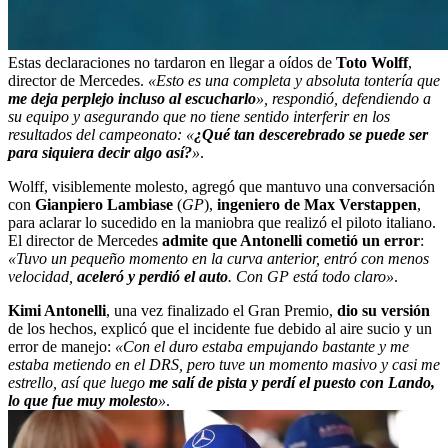
Estas declaraciones no tardaron en llegar a oídos de
Toto Wolff
,
director de Mercedes.
«Esto es una completa y absoluta tontería que
me deja perplejo incluso al escucharlo
», respondió, defendiendo a
su equipo y asegurando que no tiene sentido interferir en los
resultados del campeonato: «
¿Qué tan descerebrado se puede ser
para siquiera decir algo así?
»
.
Wolff, visiblemente molesto, agregó que mantuvo una conversación
con
Gianpiero Lambiase
(
GP
),
ingeniero de Max Verstappen
,
para aclarar lo sucedido en la maniobra que realizó el piloto italiano.
El director de Mercedes
admite que Antonelli cometió un error
:
«Tuvo un pequeño momento en la curva anterior, entró con menos
velocidad,
aceleró y perdió el auto
. Con GP está todo claro»
.
Kimi Antonelli
, una vez finalizado el Gran Premio,
dio su versión
de los hechos, explicó que el incidente fue debido al aire sucio y un
error de manejo:
«Con el duro estaba empujando bastante y me
estaba metiendo en el DRS, pero tuve un momento masivo y casi me
estrello, así que luego
me salí de pista y perdí el puesto con Lando,
lo que fue muy molesto
»
.