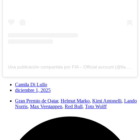
Una publicación compartida por FIA – Official account (@fia.official)
Camila Di Lullo
diciembre 1, 2025
Gran Premio de Qatar
,
Helmut Marko
,
Kimi Antonelli
,
Lando
Norris
,
Max Verstappen
,
Red Bull
,
Toto Wolff