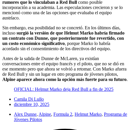
rumores que lo vinculaban a Red Bull
como posible
incorporación a su academia. Las especulaciones crecieron y se lo
mencionó como una de las opciones que evaluaba el equipo
austríaco.
Sin embargo, esa posibilidad no se concretó. En los últimos días,
incluso
surgió la versión de que Helmut Marko habría firmado
un contrato con Dunne, que posteriormente fue revertido, con
un costo económico significativo
, porque Marko lo habría
acordado sin el consentimiento de los directivos del equipo.
Antes de la salida de Dunne de McLaren, ya existían
conversaciones entre el equipo francés y el piloto, que no se dió en
ese momento pero que ahora se volvió a retomar. Con Marko afuera
de Red Bull y sin un lugar en otro programa de jóvenes pilotos,
Alpine aparece ahora como la opción más fuerte para su futuro
.
OFICIAL: Helmut Marko deja Red Bull a fin de 2025
Camila Di Lullo
diciembre 10, 2025
Alex Dunne
,
Alpine
,
Formula 2
,
Helmut Marko
,
Programa de
Jóvenes Pilotos