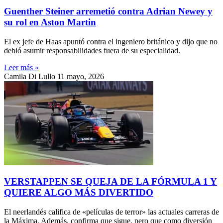
Guenther Steiner arremetió contra Adrian Newey y
su rol en Aston Martin
El ex jefe de Haas apuntó contra el ingeniero británico y dijo que no
debió asumir responsabilidades fuera de su especialidad.
Leer más »
Camila Di Lullo
11 mayo, 2026
VERSTAPPEN SE QUEJA DE LA FÓRMULA 1 Y
QUIERE ALGO MÁS DIVERTIDO
El neerlandés califica de «películas de terror» las actuales carreras de
la Máxima. Además, confirma que sigue, pero que como diversión