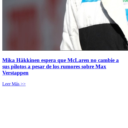
Mika Häkkinen espera que McLaren no cambie a
sus pilotos a pesar de los rumores sobre Max
Verstappen
Leer Más >>