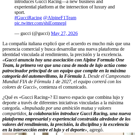
introduces Gucci Racing—a new business and
experiential platform at the intersection of luxury and
sport.
#GucciRacing
@AlpineF1Team
pic.twitter.com/shiEomnepl
— gucci (@gucci)
May 27, 2026
La compañía italiana explicó que el acuerdo es mucho más que una
presencia comercial y busca desarrollar una nueva plataforma de
identidad vinculada al rendimiento, la precisión y la excelencia.
«
Gucci anuncia hoy una asociación con Alpine Formula One
Team, la primera vez que una casa de moda de lujo actúa como
patrocinador principal de un equipo que compite en la máxima
categoría del automovilismo, la Fórmula 1.
Desde el Campeonato
Mundial FIA de Fórmula 1 de 2027, el equipo correrá con los
colores de Gucci»,
comienza el comunicado.
¿Qué es «Gucci Racing»? El nuevo espacio que combina lujo y
deporte a través de diferentes iniciativas vinculadas a la máxima
categoría.
«Impulsada por una ambición mutua y valores
compartidos,
la colaboración introduce Gucci Racing, una nueva
plataforma empresarial y experiencial construida alrededor de los
valores del rendimiento, la precisión, la disciplina y la excelencia
en la intersección entre el lujo y el deporte
»,
agregó.