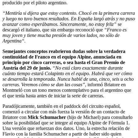
producido por el piloto argentino.
“Mentiría si dijera que estoy contento. Chocó en la primera carrera
y luego no tuvo buenos resultados. En España largó atrás y no puso
avanzar como esperábamos. Sinceramente, no estoy feliz”
se
descargó el italiano, que sin embargo reconoció que
“Franco es
muy joven y tiene mucha presión de varios lados, no sólo de
Argentina“.
Semejantes conceptos reabrieron dudas sobre la verdadera
continuidad de Franco en el equipo Alpine, anunciada en
principio por cinco carreras, o sea hasta el Gran Premio de
Austria del 29 de junio.
“N
o está claro exactamente durante
cuánto tiempo estará Colapinto en el equipo. Habrá que ver cómo
se desarrolla la temporada. Nunca hablé de una, cinco, seis u ocho
carreras. Veremos cómo se dan las cosas”
, informó Briatore en
Montmeló con un tono menos contemplativo para el argentino que
el que tenía hasta antes de iniciar la serie de carreras.
Paradójicamente, también en el paddock del circuito español,
comenzó a circular con más fuerza la versión de un contacto de
Briatore con
Mick Schumacher
(hijo de Michael) para consultarlo
sobre la posibilidad que se integre al equipo Alpine de Fórmula 1.
Una versión que refuerzan dos datos. Uno, la estrecha relación de
Flavio con la familia Schumacher a partir de haber sido quien