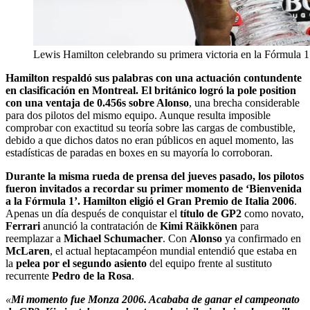
Lewis Hamilton celebrando su primera victoria en la Fórmula 
Hamilton respaldó sus palabras con una actuación contundente
en clasificación en Montreal. El británico logró la pole position
con una ventaja de 0.456s sobre Alonso
, una brecha considerable
para dos pilotos del mismo equipo. Aunque resulta imposible
comprobar con exactitud su teoría sobre las cargas de combustible,
debido a que dichos datos no eran públicos en aquel momento, las
estadísticas de paradas en boxes en su mayoría lo corroboran.
Durante la misma rueda de prensa del jueves pasado, los pilotos
fueron invitados a recordar su primer momento de ‘Bienvenida
a la Fórmula 1’. Hamilton eligió el Gran Premio de Italia 2006
.
Apenas un día después de conquistar el
título de GP2
como novato,
Ferrari
anunció la contratación de
Kimi Räikkönen
para
reemplazar a
Michael Schumacher
. Con
Alonso
ya confirmado en
McLaren
, el actual heptacampéon mundial entendió que estaba en
la
pelea por el segundo asiento
del equipo frente al sustituto
recurrente
Pedro de la Rosa
.
«
Mi momento fue Monza 2006. Acababa de ganar el campeonato