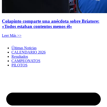
Colapinto comparte una anécdota sobre Briatore:
«Todos estaban contentos menos él»
Leer Más >>
Últimas Noticias
CALENDARIO 2026
Resultados
CAMPEONATOS
PILOTOS