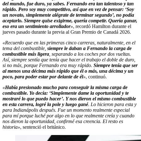
del mundo, fue duro, ya sabes. Fernando era tan talentoso y tan
rápido. Pero soy muy competitivo, así que en vez de pensar: ‘Soy
un novato, simplemente alégrate de terminar segundo’, no podía
aceptarlo. Siempre quise exigirme, quería competir. Quería ganar,
eso era un sentimiento arrollador
»
, recordó Hamilton durante el
jueves pasado durante la previa al Gran Premio de Canadá 2026.
«Recuerdo que en las primeras cinco carreras, naturalmente, en el
tema del combustible,
siempre le daban a Fernando la carga de
combustible más ligera
, separando a los coches por dos vueltas.
Así, siempre sentía que tenía que hacer el trabajo el doble de duro,
si no más, porque Fernando era muy rápido.
Siempre tenía que ser
al menos una décima más rápido que él o más, una décima y un
poco, para poder estar por delante de él
»
, continuó.
«
Había presionado mucho para conseguir la misma carga de
combustible. Yo decía: ‘Simplemente dame la oportunidad y te
mostraré lo que puedo hacer’. Y nos dieron el mismo combustible
en esta carrera, logré la pole y luego gané
. Lo hicieron para esta y
para Indianápolis después. Fue un momento realmente especial
para mí porque luché por algo en lo que realmente creía y cuando
nos dieron la oportunidad, confirmé esa creencia. El resto es
historia»
, sentenció el británico.