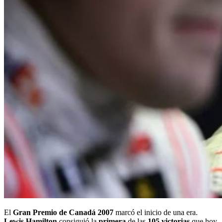
El
Gran Premio de Canadá 2007
marcó el inicio de una era.
Lewis Hamilton
consiguió la
primera
de las
105 victorias
que hoy