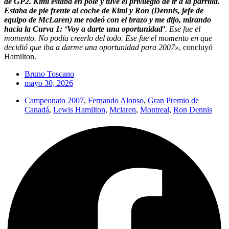
de GP2. Kimi estaba en pole y tuve el privilegio de ir a la parrilla.
Estaba de pie frente al coche de Kimi y Ron (Dennis, jefe de
equipo de McLaren) me rodeó con el brazo y me dijo, mirando
hacia la Curva 1: ‘Voy a darte una oportunidad’
. Ese fue el
momento. No podía creerlo del todo. Ese fue el momento en que
decidió que iba a darme una oportunidad para 2007»
, concluyó
Hamilton.
Bruno Toscano
mayo 30, 2026
Campeonato 2007
,
Fernando Alonso
,
Gran Premio de
Canadá
,
Lewis Hamilton
,
Mclaren
,
Montreal
,
Ron Dennis