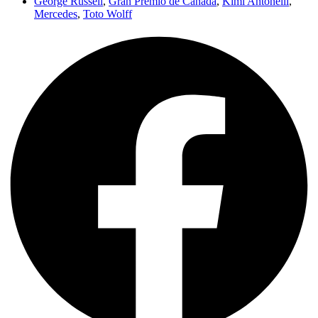
George Russell
,
Gran Premio de Canadá
,
Kimi Antonelli
,
Mercedes
,
Toto Wolff