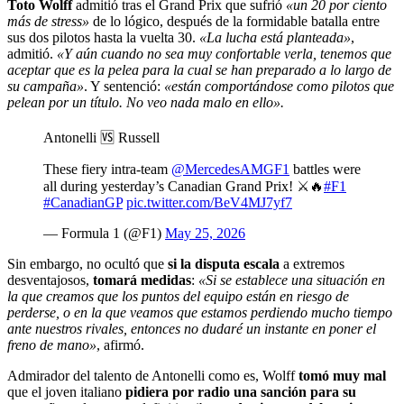
Toto Wolff
admitió tras el Grand Prix que sufrió
«un 20 por ciento
más de stress»
de lo lógico, después de la formidable batalla entre
sus dos pilotos hasta la vuelta 30.
«La lucha está planteada»
,
admitió.
«Y aún cuando no sea muy confortable verla, tenemos que
aceptar que es la pelea para la cual se han preparado a lo largo de
su campaña»
. Y sentenció:
«están comportándose como pilotos que
pelean por un título. No veo nada malo en ello».
Antonelli 🆚 Russell
These fiery intra-team
@MercedesAMGF1
battles were
all during yesterday’s Canadian Grand Prix! ⚔️🔥
#F1
#CanadianGP
pic.twitter.com/BeV4MJ7yf7
— Formula 1 (@F1)
May 25, 2026
Sin embargo, no ocultó que
si la disputa escala
a extremos
desventajosos,
tomará medidas
:
«Si se establece una situación en
la que creamos que los puntos del equipo están en riesgo de
perderse, o en la que veamos que estamos perdiendo mucho tiempo
ante nuestros rivales, entonces no dudaré un instante en poner el
freno de mano»
, afirmó.
Admirador del talento de Antonelli como es, Wolff
tomó muy mal
que el joven italiano
pidiera por radio una sanción para su