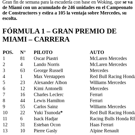
Gran fin de semana para la escudería con base en Woking, que
se va
de Miami con un acumulado de 246 unidades en el Campeonato
de Constructores y estira a 105 la ventaja sobre Mercedes, su
escolta.
FÓRMULA 1 – GRAN PREMIO DE
MIAMI – CARRERA
POS.
N°
PILOTO
AUTO
1
81
Oscar Piastri
McLaren Mercedes
2
4
Lando Norris
McLaren Mercedes
3
63
George Russell
Mercedes
4
1
Max Verstappen
Red Bull Racing Hon
5
23
Alexander Albon
Williams Mercedes
6
12
Kimi Antonelli
Mercedes
7
16
Charles Leclerc
Ferrari
8
44
Lewis Hamilton
Ferrari
9
55
Carlos Sainz
Williams Mercedes
10
22
Yuki Tsunoda
*
Red Bull Racing Hon
11
6
Isack Hadjar
Racing Bulls Honda 
12
31
Esteban Ocon
Haas Ferrari
13
10
Pierre Gasly
Alpine Renault