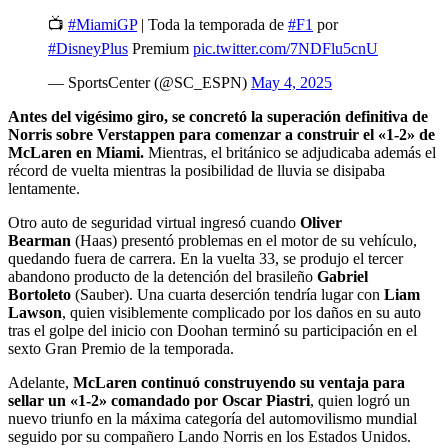
📺
#MiamiGP
| Toda la temporada de
#F1
por
#DisneyPlus
Premium
pic.twitter.com/7NDFlu5cnU
— SportsCenter (@SC_ESPN)
May 4, 2025
Antes del vigésimo giro, se concretó la superación definitiva de
Norris sobre Verstappen para comenzar a construir el «1-2» de
McLaren en Miami.
Mientras, el británico se adjudicaba además el
récord de vuelta mientras la posibilidad de lluvia se disipaba
lentamente.
Otro auto de seguridad virtual ingresó cuando
Oliver
Bearman
(Haas) presentó problemas en el motor de su vehículo,
quedando fuera de carrera. En la vuelta 33, se produjo el tercer
abandono producto de la detención del brasileño
Gabriel
Bortoleto
(Sauber). Una cuarta deserción tendría lugar con
Liam
Lawson
, quien visiblemente complicado por los daños en su auto
tras el golpe del inicio con Doohan terminó su participación en el
sexto Gran Premio de la temporada.
Adelante,
McLaren continuó construyendo su ventaja para
sellar un «1-2» comandado por Oscar Piastri
, quien logró un
nuevo triunfo en la máxima categoría del automovilismo mundial
seguido por su compañero Lando Norris en los Estados Unidos.