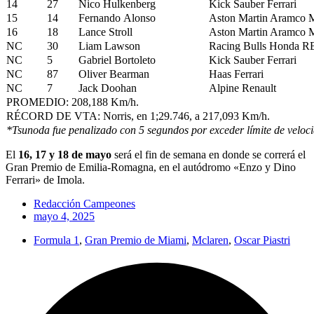
14
27
Nico Hulkenberg
Kick Sauber Ferrari
15
14
Fernando Alonso
Aston Martin Aramco 
16
18
Lance Stroll
Aston Martin Aramco 
NC
30
Liam Lawson
Racing Bulls Honda 
NC
5
Gabriel Bortoleto
Kick Sauber Ferrari
NC
87
Oliver Bearman
Haas Ferrari
NC
7
Jack Doohan
Alpine Renault
PROMEDIO: 208,188 Km/h.
RÉCORD DE VTA: Norris, en 1;29.746, a 217,093 Km/h.
*Tsunoda fue penalizado con 5 segundos por exceder límite de veloci
El
16, 17 y 18 de mayo
será el fin de semana en donde se correrá el
Gran Premio de Emilia-Romagna, en el autódromo «Enzo y Dino
Ferrari» de Imola.
Redacción Campeones
mayo 4, 2025
Formula 1
,
Gran Premio de Miami
,
Mclaren
,
Oscar Piastri