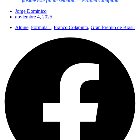
posible este fin de semana» – Franco Colapinto
Jorge Dominico
noviembre 4, 2025
Alpine
,
Formula 1
,
Franco Colapinto
,
Gran Premio de Brasil