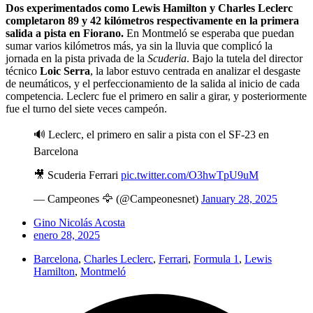
Dos experimentados como Lewis Hamilton y Charles Leclerc
completaron 89 y 42 kilómetros respectivamente en la primera
salida a pista en Fiorano.
En Montmeló se esperaba que puedan
sumar varios kilómetros más, ya sin la lluvia que complicó la
jornada en la pista privada de la
Scuderia
. Bajo la tutela del director
técnico
Loic Serra
, la labor estuvo centrada en analizar el desgaste
de neumáticos, y el perfeccionamiento de la salida al inicio de cada
competencia. Leclerc fue el primero en salir a girar, y posteriormente
fue el turno del siete veces campeón.
🔊 Leclerc, el primero en salir a pista con el SF-23 en
Barcelona
🎥 Scuderia Ferrari
pic.twitter.com/O3hwTpU9uM
— Campeones 🦅 (@Campeonesnet)
January 28, 2025
Gino Nicolás Acosta
enero 28, 2025
Barcelona
,
Charles Leclerc
,
Ferrari
,
Formula 1
,
Lewis
Hamilton
,
Montmeló